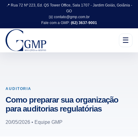
📍 Rua 72 Nº 223, Ed. QS Tower Office, Sala 1707 - Jardim Goiás, Goiânia -
GO
✉️ contato@gmp.com.br
Fale com a GMP:
(62) 3637-9001
☰
AUDITORIA
Como preparar sua organização
para auditorias regulatórias
20/05/2026 • Equipe GMP